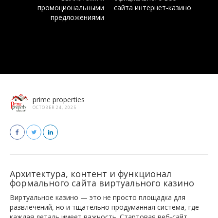
промоциональными
сайта интернет-казино
предложениями
prime properties
OCTOBER 24, 2025
Архитектура, контент и функционал
формального сайта виртуального казино
Виртуальное казино — это не просто площадка для
развлечений, но и тщательно продуманная система, где
каждая деталь имеет важность. Стартовая веб-сайт