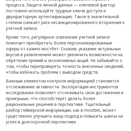
процесса. Защита личной данных — ключевой фактор:
постоянно используйте трудные ключи доступа и
двухфакторную аутентификацию. Такое в значительной
степени снижает риск несанкционированного вторжения к
учётной записи.
Кроме того, регулярное освежение учетной записи
помогает приобретать более персонализированные
оферы от казино мостбет. Скажем, указание актуальных
вкусов в развлечениях может увеличить возможности на
обретение премий и эксклюзивных акций. Не забывайте о
том, чтобы перепроверять точность внесенных сведений,
чтобы избежать проблем с выводом средств.
Важным элементом контроля информацией становится
отслеживание активности. Эксплуатация инструментов
исследования позволяет отслеживать свои достижения и
проигрыши, что способствует делать более
рациональные решения в перспективе. Тщательный
разбор геймерской информации, как в mostbet, может
существенно улучшить вашу подход и повысить шансы на
успех в долгосрочной перспективе.