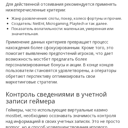
Для действенной отсеивания рекомендуется применять
нижеперечисленные критерии:
Жанр развлечения: слоты, покер, колесо фортуны и прочие.
Создатель: NetEnt, Microgaming, Playtech и так далее.
Показатель волатильности: маленькая, умеренная или
значительная.
Применение данных критериев превращает процесс
нахождения более сфокусированным. Кроме того, это
помогает выявлению предпочтений игроков, что дает
возможность мостбет предлагать более
персонализированные бонусы и акции. В конце концов
пользователи становятся удовлетворены, а операторы
обретают перспективу оптимизировать свои
маркетинговые стратегии.
Контроль сведениями в учетной
записи геймера
Геймеры, часто использующие виртуальные казино
mostbet, необходимо осознавать значимость контроля
над информацией в своих учетных записях. Это не просто
вопрос, но и способ усовершенствования игрового