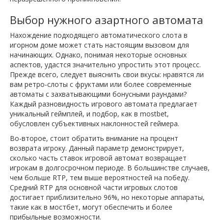
Выбор нужного азартного автомата
Нахождение подходящего автоматического слота в
игорном доме может стать настоящим вызовом для
начинающих. Однако, понимая некоторые основных
аспектов, удастся значительно упростить этот процесс.
Прежде всего, следует выяснить свои вкусы: нравятся ли
вам ретро-слоты с фруктами или более современные
автоматы с захватывающими бонусными раундами?
Каждый разновидность игрового автомата предлагает
уникальный геймплей, и подбор, как в mostbet,
обусловлен субъективных наклонностей геймера.
Во-второе, стоит обратить внимание на процент
возврата игроку. Данный параметр демонстрирует,
сколько часть ставок игровой автомат возвращает
игрокам в долгосрочном периоде. В большинстве случаев,
чем больше RTP, тем выше вероятностей на победу.
Средний RTP для основной части игровых слотов
достигает приблизительно 96%, но некоторые аппараты,
такие как в мостбет, могут обеспечить и более
прибыльные возможности.