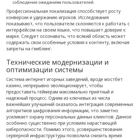
соблюдение ожиданиям пользователей.
Профессиональная локализация способствует росту
конверсии и удержанию игроков. Исследования
показывают, что пользователи склоняются к работать с
интерфейсом на своем языке, что повышает доверие к
марке. Следует осознавать, что всякий область может
содержать свои особенные условия к контенту, включая
запреты на гэмблинг.
Технические модернизации и
оптимизации системы
Система интернет игорных заведений, вроде мостбет
казино, непрерывно эволюционирует, чтобы
предоставить геймерам максимально приятный и
надежный процесс. Одним из ключевых из числа
важнейших улучшений оказалось интеграция современных
алгоритмов шифрования информации, что заметно
усиливает охрану персональных данных клиентов. Данное
особенно существенно при условиях нарастающей
киберопасности. Помимо этого, усовершенствование
серверной инфраструктуры позволила снизить время