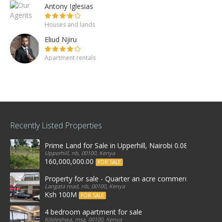
Antony Iglesias
Houses and lands
Eliud Njiru
Apartment rentals
Recently Listed Properties
Prime Land for Sale in Upperhill, Nairobi 0.0886Ha
Upperhill, nb, 00100, Kenya
160,000,000.00
FOR SALE
Property for sale - Quarter an acre commercial proper
Langata road, nb, 00100, Kenya
Ksh 100M
FOR SALE
4 bedroom apartment for sale
Kileleshwa, msa, 00100, Kenya