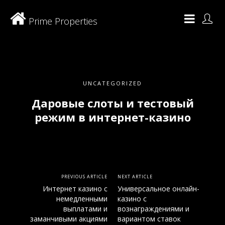
Prime Properties
UNCATEGORIZED
Даровые слоты и тестовый
режим в интернет-казино
PREVIOUS ARTICLE
NEXT ARTICLE
Интернет казино с
Универсальное онлайн-
немедленными
казино с
выплатами и
вознаграждениями и
заманчивыми акциями
вариантом ставок