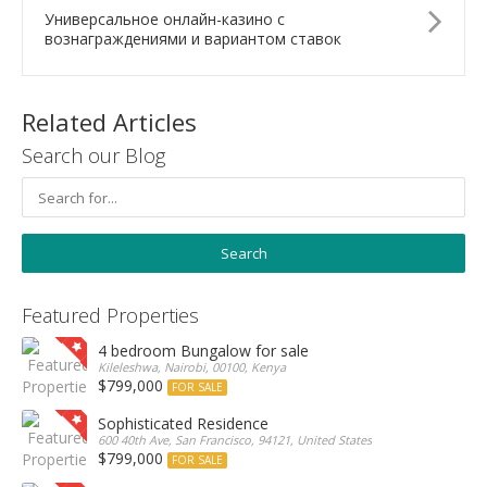
Универсальное онлайн-казино с
вознаграждениями и вариантом ставок
Related Articles
Search our Blog
Featured Properties
4 bedroom Bungalow for sale
Kileleshwa, Nairobi, 00100, Kenya
$799,000
FOR SALE
Sophisticated Residence
600 40th Ave, San Francisco, 94121, United States
$799,000
FOR SALE