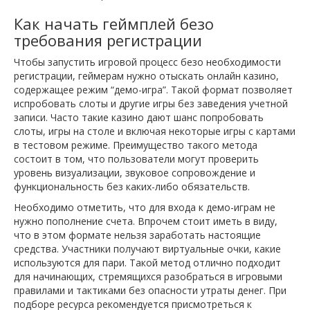
Как начать геймплей безо
требования регистрации
Чтобы запустить игровой процесс безо необходимости
регистрации, геймерам нужно отыскать онлайн казино,
содержащее режим “демо-игра”. Такой формат позволяет
испробовать слоты и другие игры без заведения учетной
записи. Часто такие казино дают шанс попробовать
слоты, игры на столе и включая некоторые игры с картами
в тестовом режиме. Преимущество такого метода
состоит в том, что пользователи могут проверить
уровень визуализации, звуковое сопровождение и
функциональность без каких-либо обязательств.
Необходимо отметить, что для входа к демо-играм не
нужно пополнение счета. Впрочем стоит иметь в виду,
что в этом формате нельзя заработать настоящие
средства. Участники получают виртуальные очки, какие
используются для пари. Такой метод отлично подходит
для начинающих, стремящихся разобраться в игровыми
правилами и тактиками без опасности утраты денег. При
подборе ресурса рекомендуется присмотреться к