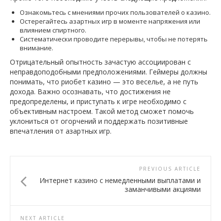
Ознакомьтесь с мнениями прочих пользователей о казино.
Остерегайтесь азартных игр в моменте напряжения или
влиянием спиртного.
Систематически проводите перерывы, чтобы не потерять
внимание.
Отрицательный опытность зачастую ассоциирован с
неправдоподобными предположениями. Геймеры должны
понимать, что риобет казино — это веселье, а не путь
дохода. Важно осознавать, что достижения не
предопределены, и приступать к игре необходимо с
объективным настроем. Такой метод сможет помочь
уклониться от огорчений и поддержать позитивные
впечатления от азартных игр.
PREVIOUS ARTICLE
Интернет казино с немедленными выплатами и
заманчивыми акциями
NEXT ARTICLE