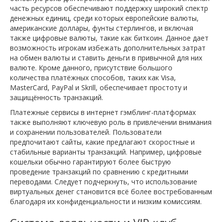
часть ресурсов обеспечивают поддержку широкий спектр
денежных единиц, среди которых европейские валюты,
американские доллары, фунты стерлингов, и включая
также цифровые валюты, такие как биткоин. Данное дает
возможность игрокам избежать дополнительных затрат
на обмен валюты и ставить деньги в привычной для них
валюте. Кроме данного, присутствие большого
количества платёжных способов, таких как Visa,
MasterCard, PayPal и Skrill, обеспечивает простоту и
защищённость транзакций.
Платежные сервисы в интернет гэмблинг-платформах
также выполняют ключевую роль в привлечении внимания
и сохранении пользователей. Пользователи
предпочитают сайты, какие предлагают скоростные и
стабильные варианты транзакций. Например, цифровые
кошельки обычно гарантируют более быструю
проведение транзакций по сравнению с кредитными
переводами. Следует подчеркнуть, что использование
виртуальных денег становится всё более востребованным
благодаря их конфиденциальности и низким комиссиям.