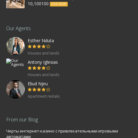
10,100100
FOR RENT
Our Agents
Esther Nduta
Houses and lands
Antony Iglesias
Houses and lands
Eliud Njiru
Apartment rentals
From our Blog
Черты интернет-казино с привлекательными игровыми
автоматами