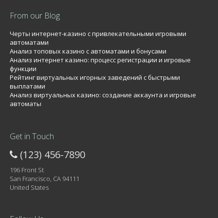
From our Blog
Черты интернет-казино с привлекательными игровыми
автоматами
Анализ топовых казино с автоматами и бонусами
Анализ интернет казино: процесс регистрации и игровые
функции
Рейтинг виртуальных игорных заведений с быстрыми
выплатами
Анализ виртуальных казино: создание аккаунта и игровые
автоматы
Get in Touch
(123) 456-7890
196 Front St
San Francisco, CA 94111
United States