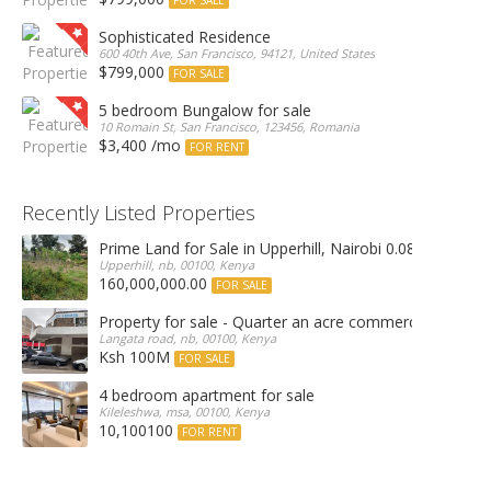
FOR SALE
Sophisticated Residence
600 40th Ave, San Francisco, 94121, United States
$799,000
FOR SALE
5 bedroom Bungalow for sale
10 Romain St, San Francisco, 123456, Romania
$3,400 /mo
FOR RENT
Recently Listed Properties
Prime Land for Sale in Upperhill, Nairobi 0.0886Ha
Upperhill, nb, 00100, Kenya
160,000,000.00
FOR SALE
Property for sale - Quarter an acre commercial proper
Langata road, nb, 00100, Kenya
Ksh 100M
FOR SALE
4 bedroom apartment for sale
Kileleshwa, msa, 00100, Kenya
10,100100
FOR RENT