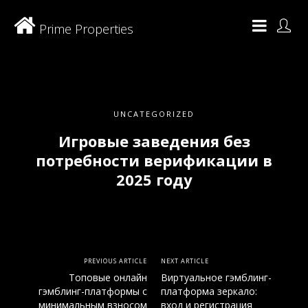
Prime Properties
UNCATEGORIZED
Игровые заведения без
потребности верификации в
2025 году
PREVIOUS ARTICLE
NEXT ARTICLE
Топовые онлайн
Виртуальное гэмблинг-
гэмблинг-платформы с
платформа зеркало:
минимальным взносом
вход и регистрация