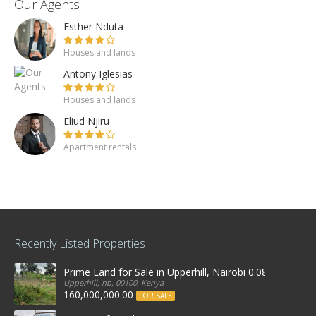
Our Agents
Esther Nduta
Houses and lands
Antony Iglesias
Houses and lands
Eliud Njiru
Apartment rentals
Recently Listed Properties
Prime Land for Sale in Upperhill, Nairobi 0.0886Ha
Upperhill, nb, 00100, Kenya
160,000,000.00
FOR SALE