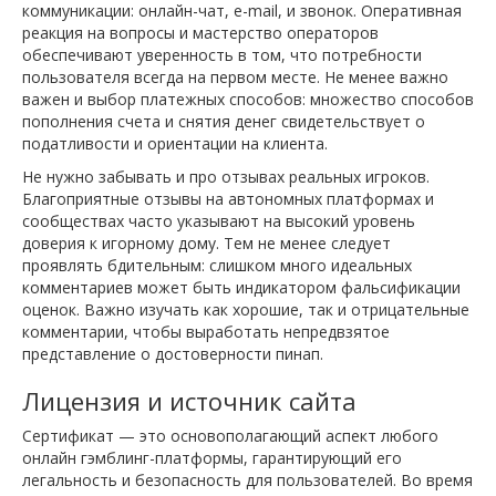
коммуникации: онлайн-чат, e-mail, и звонок. Оперативная
реакция на вопросы и мастерство операторов
обеспечивают уверенность в том, что потребности
пользователя всегда на первом месте. Не менее важно
важен и выбор платежных способов: множество способов
пополнения счета и снятия денег свидетельствует о
податливости и ориентации на клиента.
Не нужно забывать и про отзывах реальных игроков.
Благоприятные отзывы на автономных платформах и
сообществах часто указывают на высокий уровень
доверия к игорному дому. Тем не менее следует
проявлять бдительным: слишком много идеальных
комментариев может быть индикатором фальсификации
оценок. Важно изучать как хорошие, так и отрицательные
комментарии, чтобы выработать непредвзятое
представление о достоверности пинап.
Лицензия и источник сайта
Сертификат — это основополагающий аспект любого
онлайн гэмблинг-платформы, гарантирующий его
легальность и безопасность для пользователей. Во время