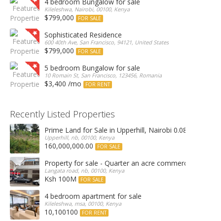
4 bedroom Bungalow for sale
Kileleshwa, Nairobi, 00100, Kenya
$799,000
FOR SALE
Sophisticated Residence
600 40th Ave, San Francisco, 94121, United States
$799,000
FOR SALE
5 bedroom Bungalow for sale
10 Romain St, San Francisco, 123456, Romania
$3,400 /mo
FOR RENT
Recently Listed Properties
Prime Land for Sale in Upperhill, Nairobi 0.0886Ha
Upperhill, nb, 00100, Kenya
160,000,000.00
FOR SALE
Property for sale - Quarter an acre commercial proper
Langata road, nb, 00100, Kenya
Ksh 100M
FOR SALE
4 bedroom apartment for sale
Kileleshwa, msa, 00100, Kenya
10,100100
FOR RENT