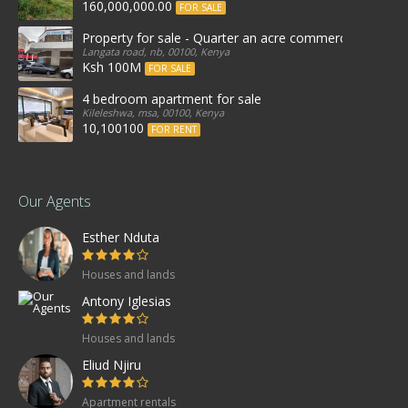
160,000,000.00
FOR SALE
Property for sale - Quarter an acre commercial proper
Langata road, nb, 00100, Kenya
Ksh 100M
FOR SALE
4 bedroom apartment for sale
Kileleshwa, msa, 00100, Kenya
10,100100
FOR RENT
Our Agents
Esther Nduta
Houses and lands
Antony Iglesias
Houses and lands
Eliud Njiru
Apartment rentals