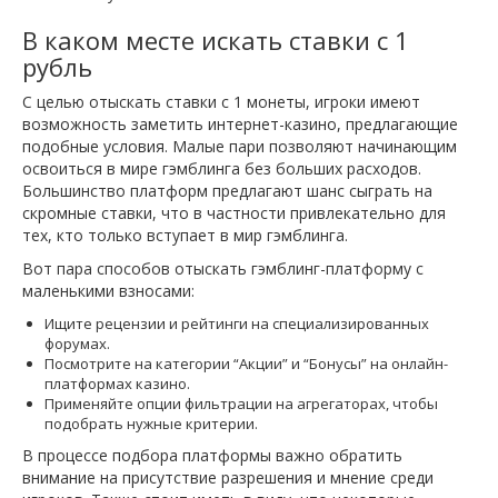
В каком месте искать ставки с 1
рубль
С целью отыскать ставки с 1 монеты, игроки имеют
возможность заметить интернет-казино, предлагающие
подобные условия. Малые пари позволяют начинающим
освоиться в мире гэмблинга без больших расходов.
Большинство платформ предлагают шанс сыграть на
скромные ставки, что в частности привлекательно для
тех, кто только вступает в мир гэмблинга.
Вот пара способов отыскать гэмблинг-платформу с
маленькими взносами:
Ищите рецензии и рейтинги на специализированных
форумах.
Посмотрите на категории “Акции” и “Бонусы” на онлайн-
платформах казино.
Применяйте опции фильтрации на агрегаторах, чтобы
подобрать нужные критерии.
В процессе подбора платформы важно обратить
внимание на присутствие разрешения и мнение среди