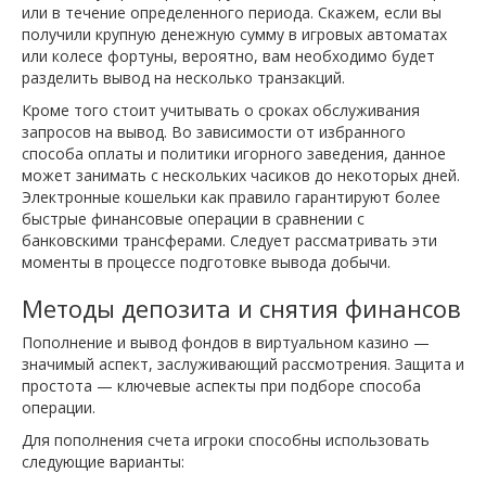
или в течение определенного периода. Скажем, если вы
получили крупную денежную сумму в игровых автоматах
или колесе фортуны, вероятно, вам необходимо будет
разделить вывод на несколько транзакций.
Кроме того стоит учитывать о сроках обслуживания
запросов на вывод. Во зависимости от избранного
способа оплаты и политики игорного заведения, данное
может занимать с нескольких часиков до некоторых дней.
Электронные кошельки как правило гарантируют более
быстрые финансовые операции в сравнении с
банковскими трансферами. Следует рассматривать эти
моменты в процессе подготовке вывода добычи.
Методы депозита и снятия финансов
Пополнение и вывод фондов в виртуальном казино —
значимый аспект, заслуживающий рассмотрения. Защита и
простота — ключевые аспекты при подборе способа
операции.
Для пополнения счета игроки способны использовать
следующие варианты: