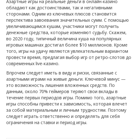
Азартные игры на реальные деньги в онлайн-казино
обладают как достоинствами, так и негативными
сторонами. Одним из ключевых плюсов становится
перспектива завоевания значительных сумм. С помощью
увеличивающимся кушам, участники могут получить
денежные средства, которые изменяют судьбу. Скажем,
во 2020 году, типичный величина куша на популярных
игровых машинах достигал более $10 миллионов. Кроме
того, игры на удачу являются увлекательным вариантом
провести время, предлагая выбор игр от ретро-слотов до
современных live-казино.
Впрочем следует иметь в виду и риски, связанные с
азартными играми на живые деньги. Ключевой минус —
это возможность лишения вложенных средств. По
данным, около 70% геймеров теряют свои вклады в
течение первых периодов игры. Помимо того, азартные
игры способны привести к зависимость, которая влечет
за собой материальным и личным трудностям. Поэтому
следует играть ответственно и определять для себя
ограничения на ставки и период игры.