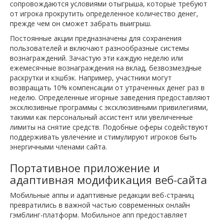
сопровождаются условиями отыгрыша, которые требуют
от игрока прокрутить определенное количество денег,
прежде чем он сможет забрать выигрыш.
Постоянные акции предназначены для сохранения
пользователей и включают разнообразные системы
вознаграждений. Зачастую эти каждую неделю или
ежемесячные вознаграждения на вклад, безвозмездные
раскрутки и кэшбэк. Например, участники могут
возвращать 10% компенсации от утраченных денег раз в
неделю. Определенные игорные заведения предоставляют
эксклюзивные программы с эксклюзивными привилегиями,
такими как персональный ассистент или увеличенные
лимиты на снятие средств. Подобные оферы содействуют
поддерживать увлечение и стимулируют игроков быть
энергичными членами сайта.
Портативное приложение и
адаптивная модификация веб-сайта
Мобильные аппы и адаптивные редакции веб-страниц
превратились в важной частью современных онлайн
гэмблинг-платформ. Мобильное апп предоставляет