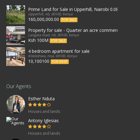
Prime Land for Sale in Upperhill, Nairobi 0.0886Ha
Upperhill, nb, 00100, Kenya
160,000,000.00
FOR SALE
Property for sale - Quarter an acre commercial proper
Langata road, nb, 00100, Kenya
Ksh 100M
FOR SALE
4 bedroom apartment for sale
Kileleshwa, msa, 00100, Kenya
10,100100
FOR RENT
Our Agents
Esther Nduta
Houses and lands
Antony Iglesias
Houses and lands