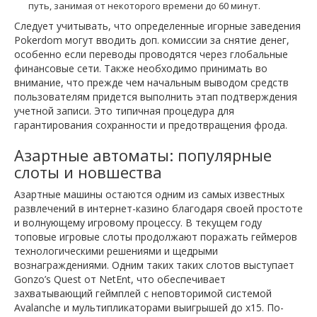
путь, занимая от некоторого времени до 60 минут.
Следует учитывать, что определенные игорные заведения
Pokerdom могут вводить доп. комиссии за снятие денег,
особенно если переводы проводятся через глобальные
финансовые сети. Также необходимо принимать во
внимание, что прежде чем начальным выводом средств
пользователям придется выполнить этап подтверждения
учетной записи. Это типичная процедура для
гарантирования сохранности и предотвращения фрода.
Азартные автоматы: популярные
слоты и новшества
Азартные машины остаются одним из самых известных
развлечений в интернет-казино благодаря своей простоте
и волнующему игровому процессу. В текущем году
топовые игровые слоты продолжают поражать геймеров
технологическими решениями и щедрыми
вознаграждениями. Одним таких таких слотов выступает
Gonzo’s Quest от NetEnt, что обеспечивает
захватывающий геймплей с неповторимой системой
Avalanche и мультипликаторами выигрышей до x15. По-