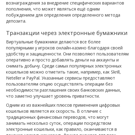
вознаграждения за внедрение специфических вариантов
пополнения, что может являться ещё одним
побуждением для определения определенного метода
депозита.
Транзакции через электронные бумажники
Виртуальные бумажники делаются все более
популярными у игроков онлайн-казино благодаря своей
удобству и защищенности. Они позволяют пользователям
оперативно и просто добавлять деньги на аккаунты и
снимать добычу. Среди самых популярных электронных
кошельков можно отметить такие, например, как Skrill,
Neteller и PayPal. Указанные сервисы предоставляют
пользователям опцию осуществлять операции без
необходимости разглашения своих банковских данных,
что заметно улучшает уровень приватности.
Одним из из важнейших плюсов применения цифровых
кошельков является их скорость. В отличие с
традиционных финансовых переводов, что могут
занимать несколько суток, операции посредством
электронные кошельки, как правило, оканчиваются в