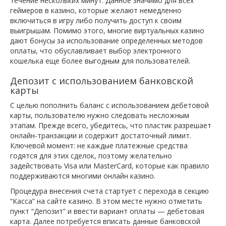
течение нескольких минут. Данное значимо для всех
геймеров в казино, которые желают немедленно
включиться в игру либо получить доступ к своим
выигрышам. Помимо этого, многие виртуальных казино
дают бонусы за использование определенных методов
оплаты, что обуславливает выбор электронного
кошелька еще более выгодным для пользователей.
Депозит с использованием банковской
карты
С целью пополнить баланс с использованием дебетовой
карты, пользователю нужно следовать несложным
этапам. Прежде всего, убедитесь, что пластик разрешает
онлайн-транзакции и содержит достаточный лимит.
Ключевой момент: не каждые платежные средства
годятся для этих сделок, поэтому желательно
задействовать Visa или MasterCard, которые как правило
поддерживаются многими онлайн казино.
Процедура внесения счета стартует с перехода в секцию
“Касса” на сайте казино. В этом месте нужно отметить
пункт “Депозит” и ввести вариант оплаты — дебетовая
карта. Далее потребуется вписать данные банковской