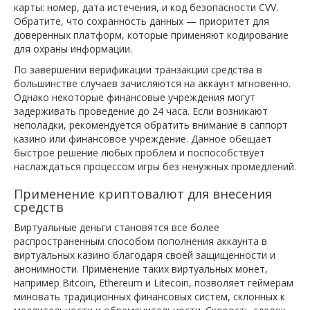
карты: номер, дата истечения, и код безопасности CVV.
Обратите, что сохранность данных — приоритет для
доверенных платформ, которые применяют кодирование
для охраны информации.
По завершении верификации транзакции средства в
большинстве случаев зачисляются на аккаунт мгновенно.
Однако некоторые финансовые учреждения могут
задерживать проведение до 24 часа. Если возникают
неполадки, рекомендуется обратить внимание в саппорт
казино или финансовое учреждение. Данное обещает
быстрое решение любых проблем и поспособствует
наслаждаться процессом игры без ненужных промедлений.
Применение криптовалют для внесения
средств
Виртуальные деньги становятся все более
распространенным способом пополнения аккаунта в
виртуальных казино благодаря своей защищенности и
анонимности. Применение таких виртуальных монет,
например Bitcoin, Ethereum и Litecoin, позволяет геймерам
миновать традиционных финансовых систем, склонных к