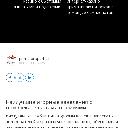
казино с быстрыми
интернет-казино
выплатами и подарками.
приманивают игроков с
помощью чемпионатов
prime properties
OCTOBER 17, 2025
Наилучшие игорные заведения с
привлекательными премиями
Виртуальные гэмблинг-платформы всё ещё завлекать
пользователей из разных уголков планеты, обеспечивая
различные акции, которые могут значительно увеличить