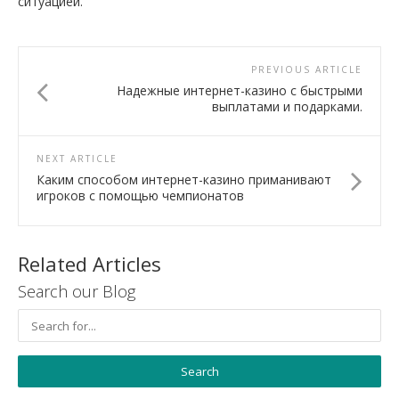
ситуацией.
PREVIOUS ARTICLE
Надежные интернет-казино с быстрыми
выплатами и подарками.
NEXT ARTICLE
Каким способом интернет-казино приманивают
игроков с помощью чемпионатов
Related Articles
Search our Blog