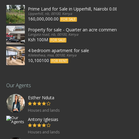
Prime Land for Sale in Upperhill, Nairobi 0.0886Ha
Upperhill, nb, 00100, Kenya
160,000,000.00
FOR SALE
Property for sale - Quarter an acre commercial proper
Langata road, nb, 00100, Kenya
Ksh 100M
FOR SALE
4 bedroom apartment for sale
Kileleshwa, msa, 00100, Kenya
10,100100
FOR RENT
Our Agents
Esther Nduta
Houses and lands
Antony Iglesias
Houses and lands