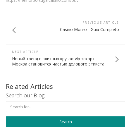
https://melhorportugalcasino.com/pt/
.
PREVIOUS ARTICLE
Casino Monro - Guia Completo
NEXT ARTICLE
Новый тренд в элитных кругах: vip эскорт
Москва становится частью делового этикета
Related Articles
Search our Blog