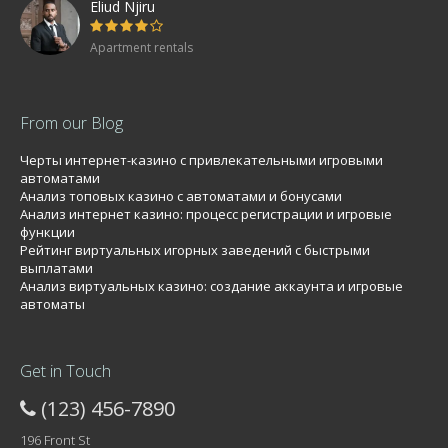
Eliud Njiru
Apartment rentals
From our Blog
Черты интернет-казино с привлекательными игровыми
автоматами
Анализ топовых казино с автоматами и бонусами
Анализ интернет казино: процесс регистрации и игровые
функции
Рейтинг виртуальных игорных заведений с быстрыми
выплатами
Анализ виртуальных казино: создание аккаунта и игровые
автоматы
Get in Touch
(123) 456-7890
196 Front St