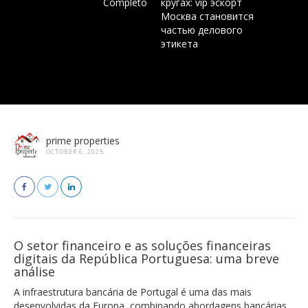
Completo
кругах: vip эскорт
Москва становится
частью делового
этикета
prime properties
OCTOBER 6, 2025
O setor financeiro e as soluções financeiras
digitais da República Portuguesa: uma breve
análise
A infraestrutura bancária de Portugal é uma das mais
desenvolvidas da Europa, combinando abordagens bancárias