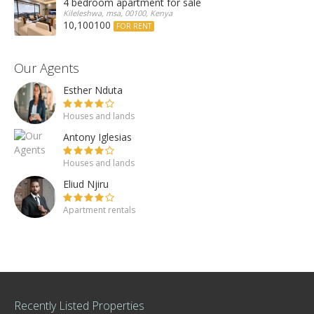
4 bedroom apartment for sale
Kileleshwa, msa, 00100, Kenya
10,100100
FOR RENT
Our Agents
Esther Nduta
Houses and lands
Antony Iglesias
Houses and lands
Eliud Njiru
Apartment rentals
Recently Listed Properties