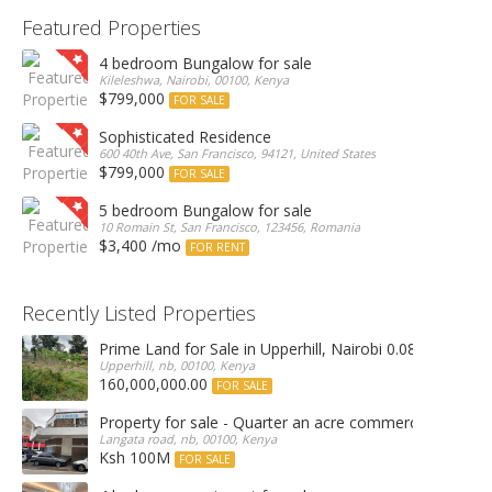
Featured Properties
4 bedroom Bungalow for sale
Kileleshwa, Nairobi, 00100, Kenya
$799,000
FOR SALE
Sophisticated Residence
600 40th Ave, San Francisco, 94121, United States
$799,000
FOR SALE
5 bedroom Bungalow for sale
10 Romain St, San Francisco, 123456, Romania
$3,400 /mo
FOR RENT
Recently Listed Properties
Prime Land for Sale in Upperhill, Nairobi 0.0886Ha
Upperhill, nb, 00100, Kenya
160,000,000.00
FOR SALE
Property for sale - Quarter an acre commercial proper
Langata road, nb, 00100, Kenya
Ksh 100M
FOR SALE