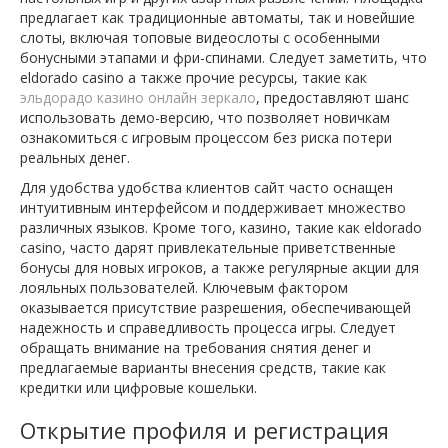
предлагает как традиционные автоматы, так и новейшие
слоты, включая топовые видеослоты с особенными
бонусными этапами и фри-спинами. Следует заметить, что
eldorado casino а также прочие ресурсы, такие как
эльдорадо казино онлайн зеркало
, предоставляют шанс
использовать демо-версию, что позволяет новичкам
ознакомиться с игровым процессом без риска потери
реальных денег.
Для удобства удобства клиентов сайт часто оснащен
интуитивным интерфейсом и поддерживает множество
различных языков. Кроме того, казино, такие как eldorado
casino, часто дарят привлекательные приветственные
бонусы для новых игроков, а также регулярные акции для
лояльных пользователей. Ключевым фактором
оказывается присутствие разрешения, обеспечивающей
надежность и справедливость процесса игры. Следует
обращать внимание на требования снятия денег и
предлагаемые варианты внесения средств, такие как
кредитки или цифровые кошельки.
Открытие профиля и регистрация