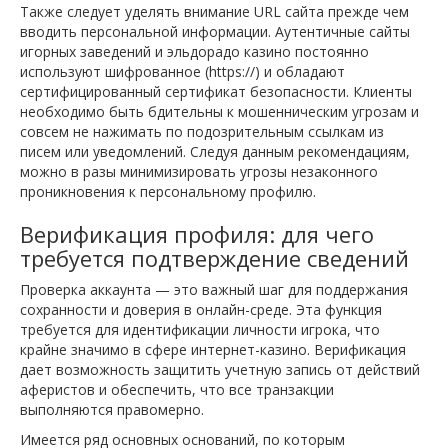
Также следует уделять внимание URL сайта прежде чем
вводить персональной информации. Аутентичные сайты
игорных заведений и эльдорадо казино постоянно
используют шифрованное (https://) и обладают
сертифицированный сертификат безопасности. Клиенты
необходимо быть бдительны к мошенническим угрозам и
совсем не нажимать по подозрительным ссылкам из
писем или уведомлений. Следуя данным рекомендациям,
можно в разы минимизировать угрозы незаконного
проникновения к персональному профилю.
Верификация профиля: для чего
требуется подтверждение сведений
Проверка аккаунта — это важный шаг для поддержания
сохранности и доверия в онлайн-среде. Эта функция
требуется для идентификации личности игрока, что
крайне значимо в сфере интернет-казино. Верификация
дает возможность защитить учетную запись от действий
аферистов и обеспечить, что все транзакции
выполняются правомерно.
Имеется ряд основных оснований, по которым