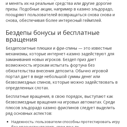
и менять их на реальные средства или другие дорогие
призы. Подобные акции, например в казино эльдорадо,
поощряют пользователей возвращаться снова снова и
снова, обеспечивая более интересный геймплей.
Бездепы бонусы и бесплатные
вращения
Бездепозитные плюшки и фри-спины — это известные
механизмы, которые интернет-казино задействуют для
заманивания новых игроков. Бездеп приз дает
возможность игрокам испытать фортуна без
обязательства внесения депозита. Обычно игровой
портал дает в виде небольшой суммы денег или
безвозмездных спинов, которые можно задействовать в
определенных слотах.
Бесплатные вращения, в свою порядок, выступают как
безвозмездные вращения на игровых автоматах. Среди
плюсов эльдорадо казино фриспинов следует выделить
ряд основных аспектов:
Надежность: пользователи способны протестировать игру
без опасности утратить свои деньги.