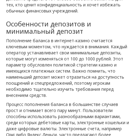
тех, кто ценит конфиденциальность и хочет избежать
обычных финансовых учреждений.
Особенности депозитов и
минимальный депозит
Пополнение баланса в интернет-казино считается
ключевым моментом, что нуждается в внимания. Каждый
оператор устанавливает свои минимальные депозиты,
которые могут изменяться от 100 до 1000 рублей. Этот
параметр обусловлен политикой стратегии казино и
имеющихся платежных систем. Важно помнить, что
наименьший депозит может отразиться на доступность
поощрений и спецпредложений, поэтому игрокам
необходимо тщательно изучить требования перед
внесением средств.
Процесс пополнения баланса в большинстве случаев
прост и отнимает всего пару минут. Пользователи
способны использовать разнообразными вариантами,
среди которых дебетовые карты, электронные кошельки и
даже цифровые валюты. Электронные счета, например
Qiwi либо Яндекс.Деньги, часто предлагают более