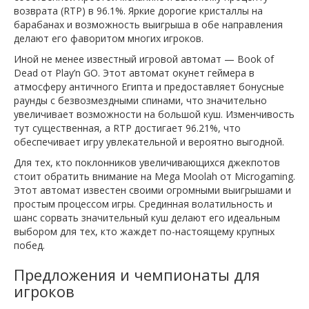
возврата (RTP) в 96.1%. Яркие дорогие кристаллы на
барабанах и возможность выигрыша в обе направления
делают его фаворитом многих игроков.
Иной не менее известный игровой автомат — Book of
Dead от Play’n GO. Этот автомат окунет геймера в
атмосферу античного Египта и предоставляет бонусные
раунды с безвозмездными спинами, что значительно
увеличивает возможности на большой куш. Изменчивость
тут существенная, а RTP достигает 96.21%, что
обеспечивает игру увлекательной и вероятно выгодной.
Для тех, кто поклонников увеличивающихся джекпотов
стоит обратить внимание на Mega Moolah от Microgaming.
Этот автомат известен своими огромными выигрышами и
простым процессом игры. Срединная волатильность и
шанс сорвать значительный куш делают его идеальным
выбором для тех, кто жаждет по-настоящему крупных
побед.
Предложения и чемпионаты для
игроков