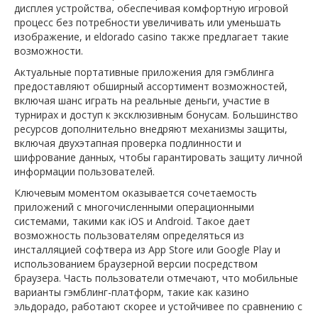
дисплея устройства, обеспечивая комфортную игровой
процесс без потребности увеличивать или уменьшать
изображение, и eldorado casino также предлагает такие
возможности.
Актуальные портативные приложения для гэмблинга
предоставляют обширный ассортимент возможностей,
включая шанс играть на реальные деньги, участие в
турнирах и доступ к эксклюзивным бонусам. Большинство
ресурсов дополнительно внедряют механизмы защиты,
включая двухэтапная проверка подлинности и
шифрование данных, чтобы гарантировать защиту личной
информации пользователей.
Ключевым моментом оказывается сочетаемость
приложений с многочисленными операционными
системами, такими как iOS и Android. Такое дает
возможность пользователям определяться из
инсталляцией софтвера из App Store или Google Play и
использованием браузерной версии посредством
браузера. Часть пользователи отмечают, что мобильные
варианты гэмблинг-платформ, такие как казино
эльдорадо, работают скорее и устойчивее по сравнению с