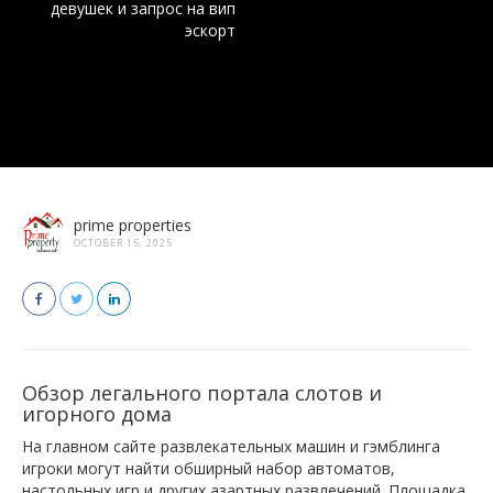
девушек и запрос на вип
эскорт
prime properties
OCTOBER 15, 2025
Обзор легального портала слотов и
игорного дома
На главном сайте развлекательных машин и гэмблинга
игроки могут найти обширный набор автоматов,
настольных игр и других азартных развлечений. Площадка