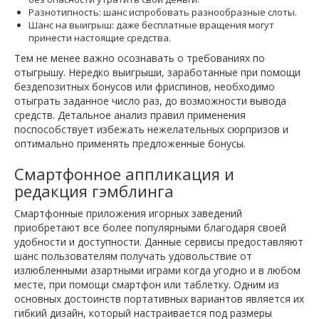
Разнотипность: шанс испробовать разнообразные слоты.
Шанс на выигрыш: даже бесплатные вращения могут
принести настоящие средства.
Тем не менее важно осознавать о требованиях по
отыгрышу. Нередко выигрыши, заработанные при помощи
бездепозитных бонусов или фриспинов, необходимо
отыграть заданное число раз, до возможности вывода
средств. Детальное анализ правил применения
поспособствует избежать нежелательных сюрпризов и
оптимально применять предложенные бонусы.
Смартфонное аппликация и
редакция гэмблинга
Смартфонные приложения игорных заведений
приобретают все более популярными благодаря своей
удобности и доступности. Данные сервисы предоставляют
шанс пользователям получать удовольствие от
излюбленными азартными играми когда угодно и в любом
месте, при помощи смартфон или таблетку. Одним из
основных достоинств портативных вариантов является их
гибкий дизайн, который настраивается под размеры