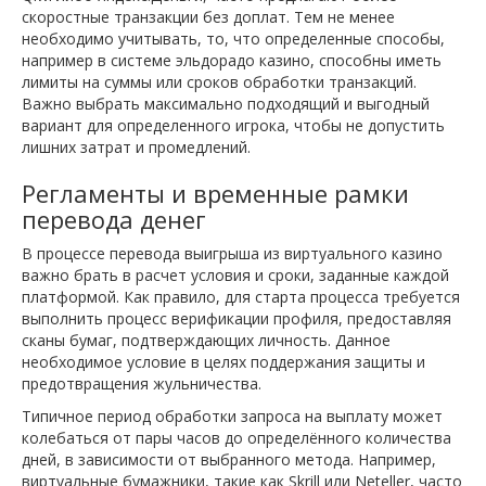
скоростные транзакции без доплат. Тем не менее
необходимо учитывать, то, что определенные способы,
например в системе эльдорадо казино, способны иметь
лимиты на суммы или сроков обработки транзакций.
Важно выбрать максимально подходящий и выгодный
вариант для определенного игрока, чтобы не допустить
лишних затрат и промедлений.
Регламенты и временные рамки
перевода денег
В процессе перевода выигрыша из виртуального казино
важно брать в расчет условия и сроки, заданные каждой
платформой. Как правило, для старта процесса требуется
выполнить процесс верификации профиля, предоставляя
сканы бумаг, подтверждающих личность. Данное
необходимое условие в целях поддержания защиты и
предотвращения жульничества.
Типичное период обработки запроса на выплату может
колебаться от пары часов до определённого количества
дней, в зависимости от выбранного метода. Например,
виртуальные бумажники, такие как Skrill или Neteller, часто