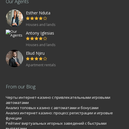
Our Agents
Esther Nduta
Houses and lands
Antony Iglesias
Houses and lands
Eliud Njiru
Apartment rentals
From our Blog
Черты интернет-казино с привлекательными игровыми
автоматами
Анализ топовых казино с автоматами и бонусами
Анализ интернет казино: процесс регистрации и игровые
функции
Рейтинг виртуальных игорных заведений с быстрыми
выплатами