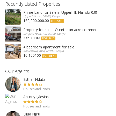
Recently Listed Properties
Prime Land for Sale in Upperhill, Nairobi 0.0886Ha
Upperhill, nb, 00100, Kenya
160,000,000.00
FOR SALE
Property for sale - Quarter an acre commercial proper
Langata road, nb, 00100, Kenya
Ksh 100M
FOR SALE
4 bedroom apartment for sale
Kileleshwa, msa, 00100, Kenya
10,100100
FOR RENT
Our Agents
Esther Nduta
Houses and lands
Antony Iglesias
Houses and lands
Eliud Njiru