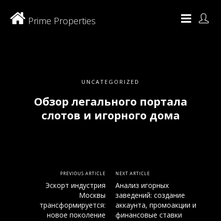
Prime Properties
UNCATEGORIZED
Обзор легального портала
слотов и игорного дома
PREVIOUS ARTICLE
NEXT ARTICLE
Эскорт индустрия
Анализ игорных
Москвы
заведений: создание
трансформируется:
аккаунта, промоакции и
новое поколение
финансовые ставки