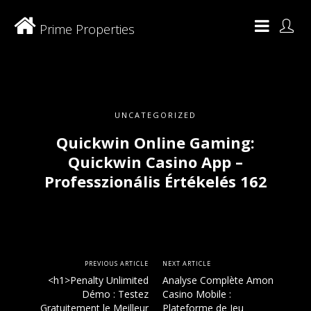
Prime Properties
UNCATEGORIZED
Quickwin Online Gaming:
Quickwin Casino App –
Professzionális Értékelés 162
PREVIOUS ARTICLE
NEXT ARTICLE
<h1>Penalty Unlimited
Analyse Complète Amon
Démo : Testez
Casino Mobile :
Gratuitement le Meilleur
Plateforme de Jeu