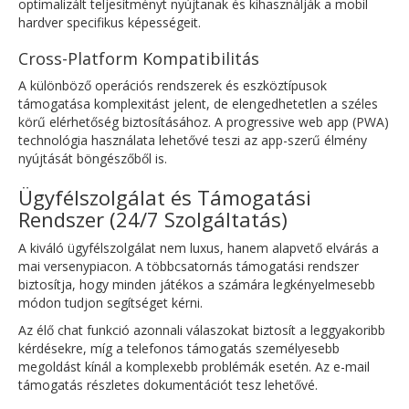
optimalizált teljesítményt nyújtanak és kihasználják a mobil
hardver specifikus képességeit.
Cross-Platform Kompatibilitás
A különböző operációs rendszerek és eszköztípusok
támogatása komplexitást jelent, de elengedhetetlen a széles
körű elérhetőség biztosításához. A progressive web app (PWA)
technológia használata lehetővé teszi az app-szerű élmény
nyújtását böngészőből is.
Ügyfélszolgálat és Támogatási
Rendszer (24/7 Szolgáltatás)
A kiváló ügyfélszolgálat nem luxus, hanem alapvető elvárás a
mai versenypiacon. A többcsatornás támogatási rendszer
biztosítja, hogy minden játékos a számára legkényelmesebb
módon tudjon segítséget kérni.
Az élő chat funkció azonnali válaszokat biztosít a leggyakoribb
kérdésekre, míg a telefonos támogatás személyesebb
megoldást kínál a komplexebb problémák esetén. Az e-mail
támogatás részletes dokumentációt tesz lehetővé.