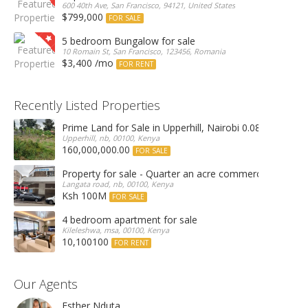
600 40th Ave, San Francisco, 94121, United States
$799,000
FOR SALE
5 bedroom Bungalow for sale
10 Romain St, San Francisco, 123456, Romania
$3,400 /mo
FOR RENT
Recently Listed Properties
Prime Land for Sale in Upperhill, Nairobi 0.0886Ha
Upperhill, nb, 00100, Kenya
160,000,000.00
FOR SALE
Property for sale - Quarter an acre commercial proper
Langata road, nb, 00100, Kenya
Ksh 100M
FOR SALE
4 bedroom apartment for sale
Kileleshwa, msa, 00100, Kenya
10,100100
FOR RENT
Our Agents
Esther Nduta