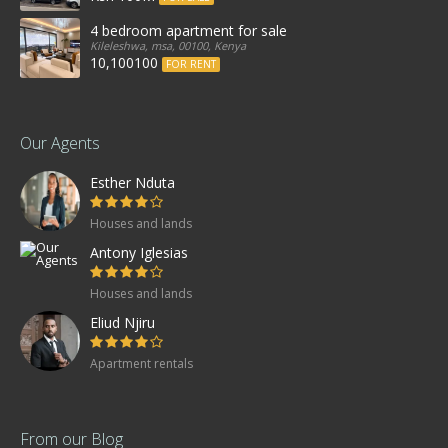
4 bedroom apartment for sale
Kileleshwa, msa, 00100, Kenya
10,100100
FOR RENT
Our Agents
Esther Nduta
Houses and lands
Antony Iglesias
Houses and lands
Eliud Njiru
Apartment rentals
From our Blog