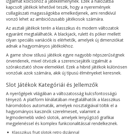
izgalmat kölcsönöz a játékélménynek. Ezek a hálózatba
kapcsolt játékok lehetővé teszik, hogy a nyeremények
csillagászati magasságokba emelkedjenek, ami rendkívül
vonzó lehet az ambiciózusabb játékosok számára.
Az asztali játékok terén a klasszikus és modern változatok
egyaránt megtalálhatók. A blackjack, rulett és póker mellett
olyan speciális variációk is elérhetők, amelyek új dimenziókat
adnak a hagyományos játékokhoz.
A game show stílusú játékok egyre nagyobb népszerűségnek
örvendenek, mivel ötvözik a szerencsejáték izgalmát a
szórakoztató show elemekkel. Ezek a hibrid játékok különösen
vonzóak azok számára, akik új típusú élményeket keresnek.
Slot Játékok Kategóriái és Jellemzők
A nyerőgépek világában a változatosság kulcsfontosságú
tényező. A platform kínálatában megtalálhatók a klasszikus
háromdobos automaták, amelyek nosztalgiával töltik el a
hagyományos kaszinók szerelmeseit, valamint a
legmodernebb videó slotok, amelyek lenyűgöző grafikai
megjelenéssel és komplex funkcionalitással rendelkeznek.
Klasszikus fruit slotok retro dizájnnal