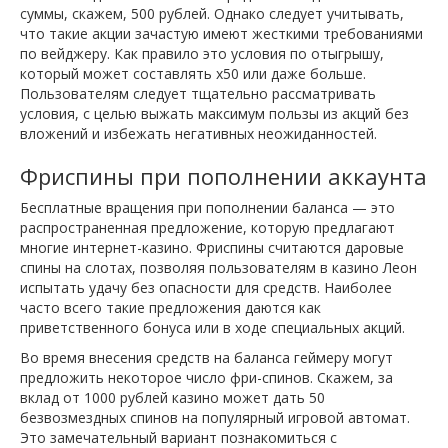
суммы, скажем, 500 рублей. Однако следует учитывать,
что такие акции зачастую имеют жесткими требованиями
по вейджеру. Как правило это условия по отыгрышу,
который может составлять x50 или даже больше.
Пользователям следует тщательно рассматривать
условия, с целью выжать максимум пользы из акций без
вложений и избежать негативных неожиданностей.
Фриспины при пополнении аккаунта
Бесплатные вращения при пополнении баланса — это
распространенная предложение, которую предлагают
многие интернет-казино. Фриспины считаются даровые
спины на слотах, позволяя пользователям в казино Леон
испытать удачу без опасности для средств. Наиболее
часто всего такие предложения даются как
приветственного бонуса или в ходе специальных акций.
Во время внесения средств на баланса геймеру могут
предложить некоторое число фри-спинов. Скажем, за
вклад от 1000 рублей казино может дать 50
безвозмездных спинов на популярный игровой автомат.
Это замечательный вариант познакомиться с