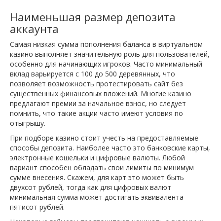
Наименьшая размер депозита
аккаунта
Самая низкая сумма пополнения баланса в виртуальном
казино выполняет значительную роль для пользователей,
особенно для начинающих игроков. Часто минимальный
вклад варьируется с 100 до 500 деревянных, что
позволяет возможность протестировать сайт без
существенных финансовых вложений. Многие казино
предлагают премии за начальное взнос, но следует
помнить, что такие акции часто имеют условия по
отыгрышу.
При подборе казино стоит учесть на предоставляемые
способы депозита. Наиболее часто это банковские карты,
электронные кошельки и цифровые валюты. Любой
вариант способен обладать свои лимиты по минимум
сумме внесения. Скажем, для карт это может быть
двухсот рублей, тогда как для цифровых валют
минимальная сумма может достигать эквивалента
пятисот рублей.