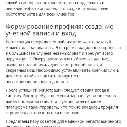
служба саппорта постоянно готова поддержать в
решении любых вопросов, что создает комфортные
обстоятельства для всех клиентов.
Формирование профиля: создание
учетной записи и вход.
Регистрация профиля в онлайн-казино — это важный
момент для начала игры. Этап регистрационного процесса
в большинстве случаев незамысловат и требует всего
пару минут. Геймеру нужно указать базовые данные,
включая полное имя, адрес электронной почты и
секретный код. Необходимо устанавливать крепкий ключ,
для того чтобы защитить аккаунт от
несанкционированного доступа.
После успешной регистрации следует стадия входа в
систему. Вход требует внесения заранее установленных
данных пользователя. Эта функция обеспечивает
платформе гарантировать, что точно владелец профиля
стремится авторизоваться в системе.
Предлагаем пару советов для надёжной регистрационного
процесса и входа в систему: