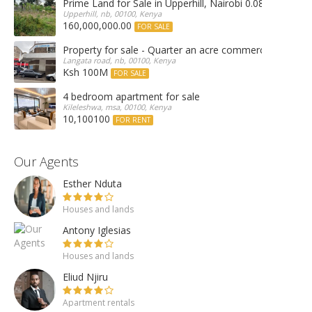
Prime Land for Sale in Upperhill, Nairobi 0.0886Ha
Upperhill, nb, 00100, Kenya
160,000,000.00
FOR SALE
Property for sale - Quarter an acre commercial proper
Langata road, nb, 00100, Kenya
Ksh 100M
FOR SALE
4 bedroom apartment for sale
Kileleshwa, msa, 00100, Kenya
10,100100
FOR RENT
Our Agents
Esther Nduta
Houses and lands
Antony Iglesias
Houses and lands
Eliud Njiru
Apartment rentals