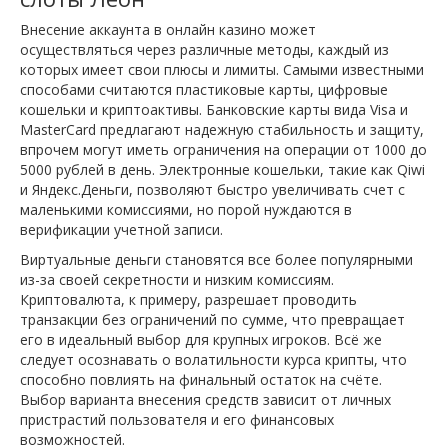
Внесение аккаунта в онлайн казино может
осуществляться через различные методы, каждый из
которых имеет свои плюсы и лимиты. Самыми известными
способами считаются пластиковые карты, цифровые
кошельки и криптоактивы. Банковские карты вида Visa и
MasterCard предлагают надежную стабильность и защиту,
впрочем могут иметь ограничения на операции от 1000 до
5000 рублей в день. Электронные кошельки, такие как Qiwi
и Яндекс.Деньги, позволяют быстро увеличивать счет с
маленькими комиссиями, но порой нуждаются в
верификации учетной записи.
Виртуальные деньги становятся все более популярными
из-за своей секретности и низким комиссиям.
Криптовалюта, к примеру, разрешает проводить
транзакции без ограничений по сумме, что превращает
его в идеальный выбор для крупных игроков. Всё же
следует осознавать о волатильности курса крипты, что
способно повлиять на финальный остаток на счёте.
Выбор варианта внесения средств зависит от личных
пристрастий пользователя и его финансовых
возможностей.