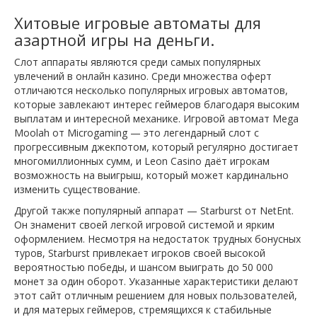
Хитовые игровые автоматы для
азартной игры на деньги.
Слот аппараты являются среди самых популярных
увлечений в онлайн казино. Среди множества оферт
отличаются несколько популярных игровых автоматов,
которые завлекают интерес геймеров благодаря высоким
выплатам и интересной механике. Игровой автомат Mega
Moolah от Microgaming — это легендарный слот с
прогрессивным джекпотом, который регулярно достигает
многомиллионных сумм, и Leon Casino даёт игрокам
возможность на выигрыш, который может кардинально
изменить существование.
Другой также популярный аппарат — Starburst от NetEnt.
Он знаменит своей легкой игровой системой и ярким
оформлением. Несмотря на недостаток трудных бонусных
туров, Starburst привлекает игроков своей высокой
вероятностью победы, и шансом выиграть до 50 000
монет за один оборот. Указанные характеристики делают
этот сайт отличным решением для новых пользователей,
и для матерых геймеров, стремящихся к стабильные