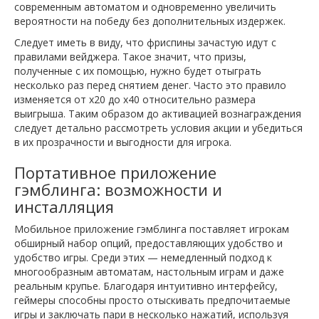
современным автоматом и одновременно увеличить
вероятности на победу без дополнительных издержек.
Следует иметь в виду, что фриспины зачастую идут с
правилами вейджера. Такое значит, что призы,
полученные с их помощью, нужно будет отыграть
несколько раз перед снятием денег. Часто это правило
изменяется от x20 до x40 относительно размера
выигрыша. Таким образом до активацией вознаграждения
следует детально рассмотреть условия акции и убедиться
в их прозрачности и выгодности для игрока.
Портативное приложение
гэмблинга: возможности и
инсталляция
Мобильное приложение гэмблинга поставляет игрокам
обширный набор опций, предоставляющих удобство и
удобство игры. Среди этих — немедленный подход к
многообразным автоматам, настольным играм и даже
реальным крупье. Благодаря интуитивно интерфейсу,
геймеры способны просто отыскивать предпочитаемые
игры и заключать пари в несколько нажатий, используя