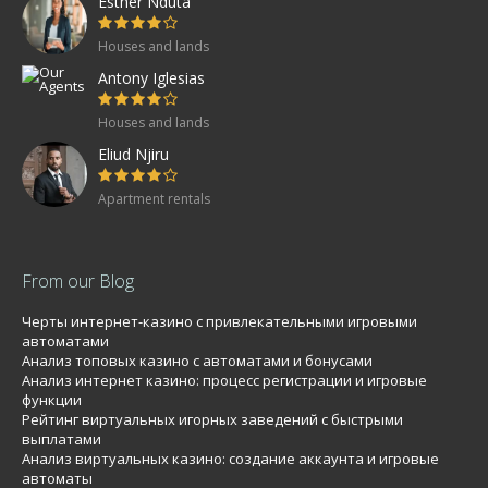
Esther Nduta
Houses and lands
Antony Iglesias
Houses and lands
Eliud Njiru
Apartment rentals
From our Blog
Черты интернет-казино с привлекательными игровыми
автоматами
Анализ топовых казино с автоматами и бонусами
Анализ интернет казино: процесс регистрации и игровые
функции
Рейтинг виртуальных игорных заведений с быстрыми
выплатами
Анализ виртуальных казино: создание аккаунта и игровые
автоматы